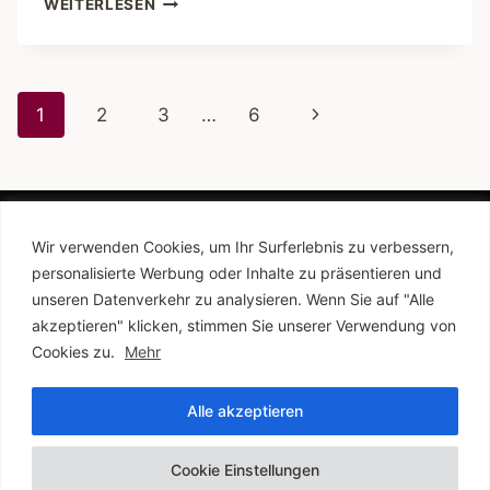
WEITERLESEN
HEILIGENGEISTFELD
–
SCHATZSUCHE
MIT
Seitennavigation
Nächste
1
2
3
…
6
STADIONBLICK
Seite
Wir verwenden Cookies, um Ihr Surferlebnis zu verbessern,
personalisierte Werbung oder Inhalte zu präsentieren und
unseren Datenverkehr zu analysieren. Wenn Sie auf "Alle
akzeptieren" klicken, stimmen Sie unserer Verwendung von
Impressum
AGB
Datenschutz
Cookies zu.
Mehr
Cookie Richtlinien
Alle akzeptieren
© 2026 The Hamburgers
Cookie Einstellungen