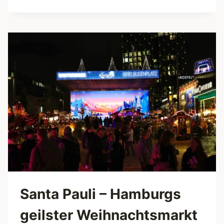
FESTIVAL
HAMBURG
–
EIN
MUSS
FÜR
JAPAN-
FANS
IN
HAMBURG
Santa Pauli – Hamburgs
geilster Weihnachtsmarkt