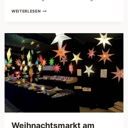
RONCALLI
WEITERLESEN
WEIHNACHTSMARKT
AM
RATHAUS
–
TRADITION
TRIFFT
NACHHALTIGKEIT
Weihnachtsmarkt am