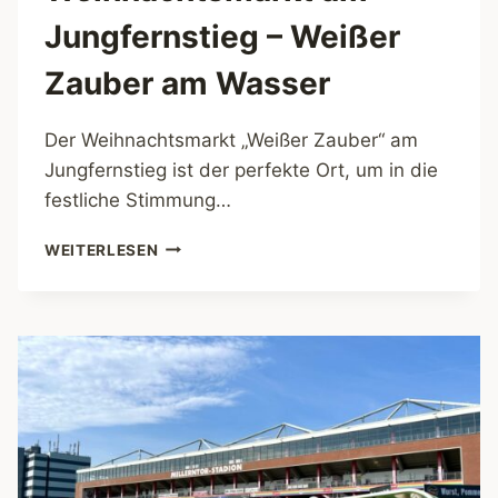
Jungfernstieg – Weißer
Zauber am Wasser
Der Weihnachtsmarkt „Weißer Zauber“ am
Jungfernstieg ist der perfekte Ort, um in die
festliche Stimmung…
WEIHNACHTSMARKT
WEITERLESEN
AM
JUNGFERNSTIEG
–
WEISSER Z
AUBER A
M W
ASSER