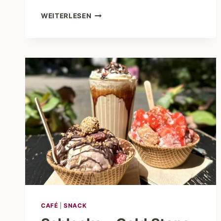
SEOUL
WEITERLESEN
CHICKEN
–
ALTONAS
VERSTECKTER
HÄHNCHEN-
HOTSPOT
CAFÉ
|
SNACK