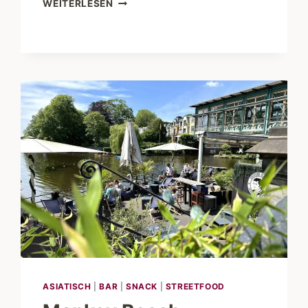
PATISSERIE
WEITERLESEN
MADELEINE
–
PANCAKES
ZUM
VERLIEBEN
ASIATISCH
|
BAR
|
SNACK
|
STREETFOOD