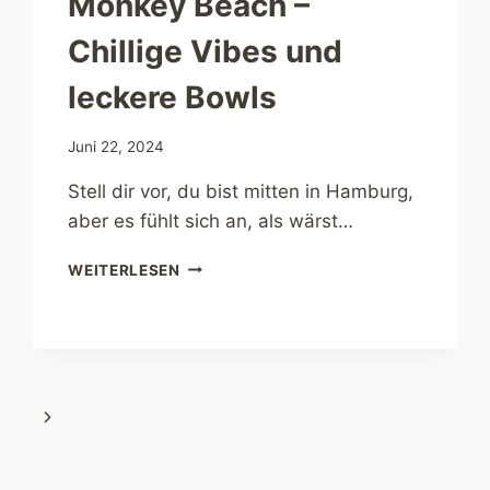
Monkey Beach –
Chillige Vibes und
leckere Bowls
Juni 22, 2024
Stell dir vor, du bist mitten in Hamburg,
aber es fühlt sich an, als wärst…
MONKEY
WEITERLESEN
BEACH
–
CHILLIGE
VIBES
UND
LECKERE
Nächste
BOWLS
Seite