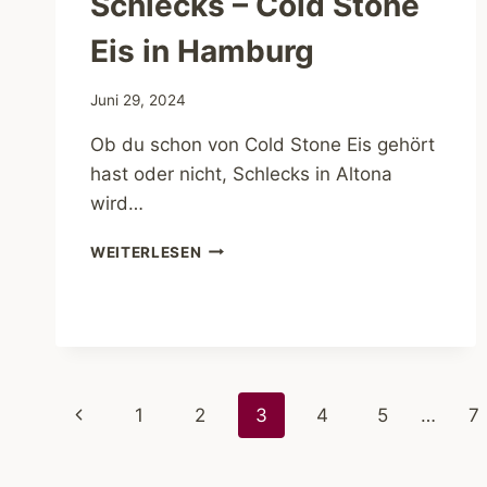
Schlecks – Cold Stone
Eis in Hamburg
Juni 29, 2024
Ob du schon von Cold Stone Eis gehört
hast oder nicht, Schlecks in Altona
wird…
SCHLECKS
WEITERLESEN
–
COLD
STONE
EIS
IN
HAMBURG
Seitennavigation
Vorherige
1
2
3
4
5
…
7
Seite