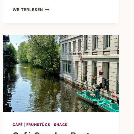
CHEESECAKE
WEITERLESEN
HEAVEN
–
DER
HIMMEL
AUF
ERDEN
FÜR
KÄSEKUCHEN-
FANS
CAFÉ
|
FRÜHSTÜCK
|
SNACK