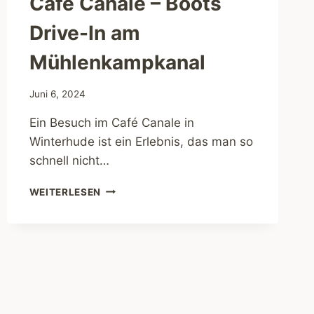
Café Canale – Boots
Drive-In am
Mühlenkampkanal
Juni 6, 2024
Ein Besuch im Café Canale in
Winterhude ist ein Erlebnis, das man so
schnell nicht…
CAFÉ
WEITERLESEN
CANALE
–
BOOTS
DRIVE-
IN
AM
MÜHLENKAMPKANAL