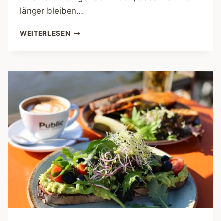
länger bleiben…
MALINA
WEITERLESEN
STORIES
CAFÉ
–
FRÜHSTÜCK
MIT
VINTAGE-
CHARME