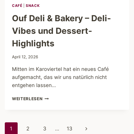
CAFÉ
|
SNACK
Ouf Deli & Bakery – Deli-
Vibes und Dessert-
Highlights
April 12, 2026
Mitten im Karoviertel hat ein neues Café
aufgemacht, das wir uns natürlich nicht
entgehen lassen…
OUF
WEITERLESEN
DELI
&
BAKERY
–
Seitennavigation
Nächste
1
2
3
…
13
DELI-