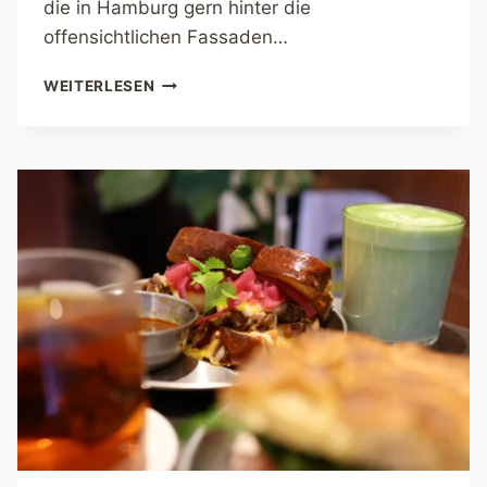
die in Hamburg gern hinter die
offensichtlichen Fassaden…
CAMPING
WEITERLESEN
COFFEE
–
TROPENFEELING
IN
HAMBURG