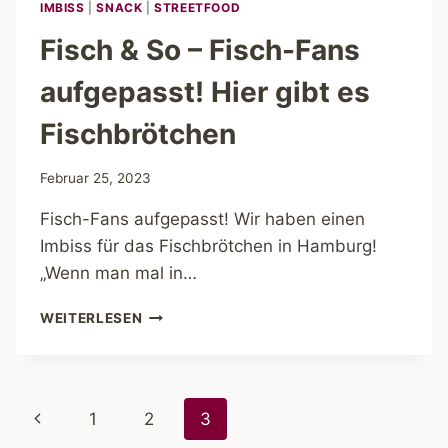
IMBISS
|
SNACK
|
STREETFOOD
Fisch & So – Fisch-Fans
aufgepasst! Hier gibt es
Fischbrötchen
Februar 25, 2023
Fisch-Fans aufgepasst! Wir haben einen
Imbiss für das Fischbrötchen in Hamburg!
„Wenn man mal in…
FISCH
WEITERLESEN
&
SO
–
FISCH-
Seitennavigation
Vorherige
1
2
3
FANS
AUFGEPASST!