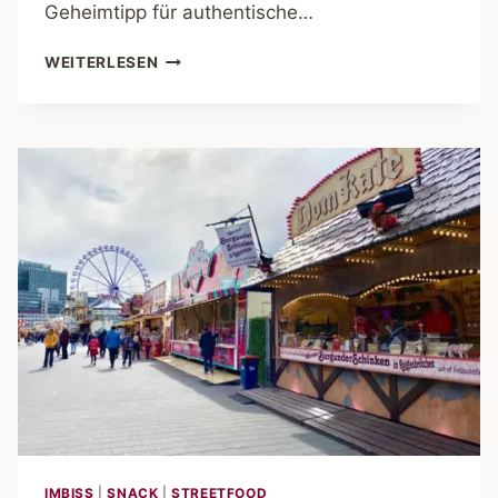
Geheimtipp für authentische…
LA
WEITERLESEN
CASITA
–
EIN
GEHEIMTIPP
FÜR
AUTHENTISCHE
MEXIKANISCHE
KÜCHE
IN
HAMBURG
IMBISS
|
SNACK
|
STREETFOOD