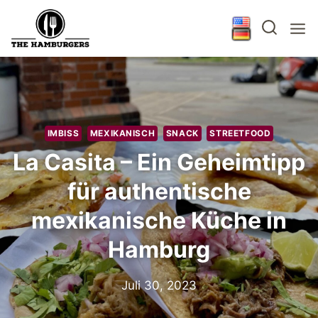
Zum
Inhalt
springen
IMBISS
MEXIKANISCH
SNACK
STREETFOOD
La Casita – Ein Geheimtipp
für authentische
mexikanische Küche in
Hamburg
Juli 30, 2023