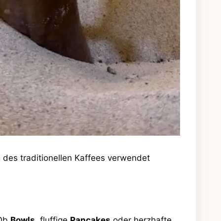
des traditionellen Kaffees verwendet
 Ob
Bowls
, fluffige
Pancakes
oder herzhafte