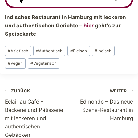
Indisches Restaurant in Hamburg mit leckeren
und authentischen Gerichte –
hier
geht’s zur
Speisekarte
Schlagworte:
#
Asiatisch
#
Authentisch
#
Fleisch
#
Indisch
#
Vegan
#
Vegetarisch
Beitragsnavigation
ZURÜCK
WEITER
Eclair au Café –
Edmondo – Das neue
Bäckerei und Pâtisserie
Szene-Restaurant in
mit leckeren und
Hamburg
authentischen
Gebäcken