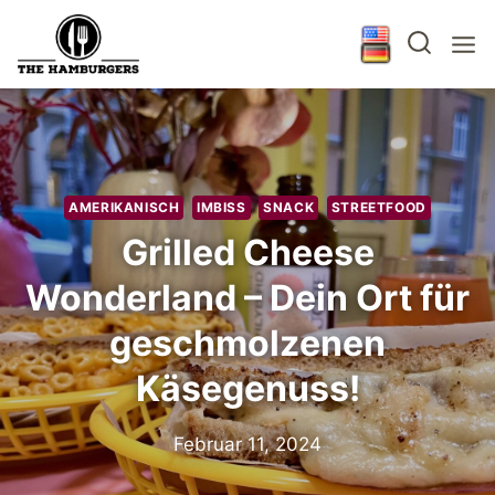
Zum
Inhalt
springen
AMERIKANISCH
IMBISS
SNACK
STREETFOOD
Grilled Cheese
Wonderland – Dein Ort für
geschmolzenen
Käsegenuss!
Februar 11, 2024