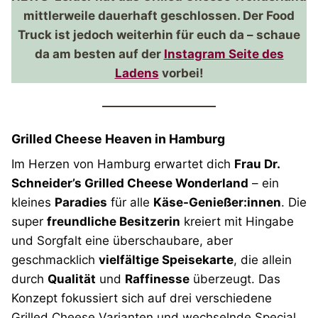
mittlerweile dauerhaft geschlossen. Der Food
Truck ist jedoch weiterhin für euch da – schaue
da am besten auf der
Instagram Seite des
Ladens
vorbei!
Grilled Cheese Heaven in Hamburg
Im Herzen von Hamburg erwartet dich
Frau Dr.
Schneider’s Grilled Cheese Wonderland
– ein
kleines
Paradies
für alle
Käse-Genießer:innen
. Die
super
freundliche Besitzerin
kreiert mit Hingabe
und Sorgfalt eine überschaubare, aber
geschmacklich
vielfältige Speisekarte
, die allein
durch
Qualität
und
Raffinesse
überzeugt. Das
Konzept fokussiert sich auf drei verschiedene
Grilled Cheese Varianten und wechselnde Special